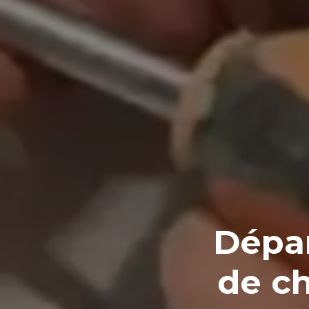
Dépa
de ch