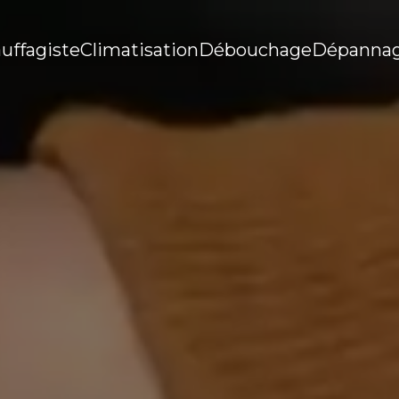
uffagiste
Climatisation
Débouchage
Dépanna