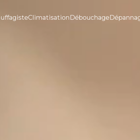
uffagiste
Climatisation
Débouchage
Dépanna